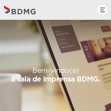
Bem-vindo(a)
à sala de imprensa BDMG.