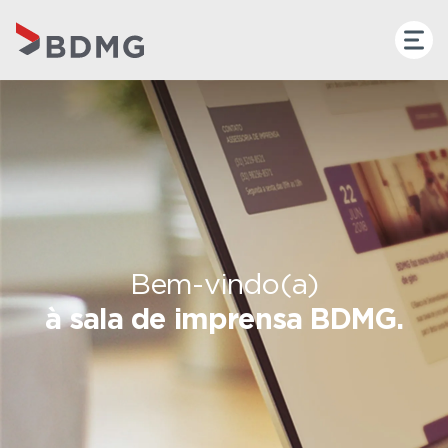
Bem-vindo(a)
à sala de imprensa BDMG.