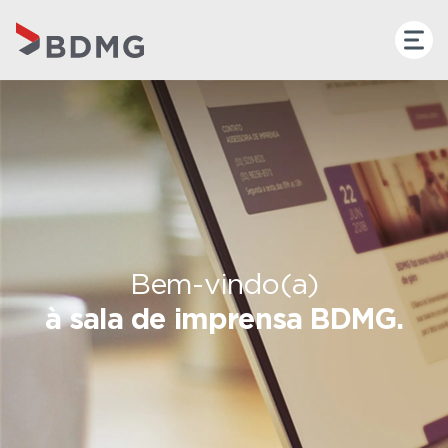
Bem-vindo(a)
à sala de imprensa BDMG.