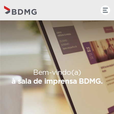
Bem-vindo(a)
à sala de imprensa BDMG.