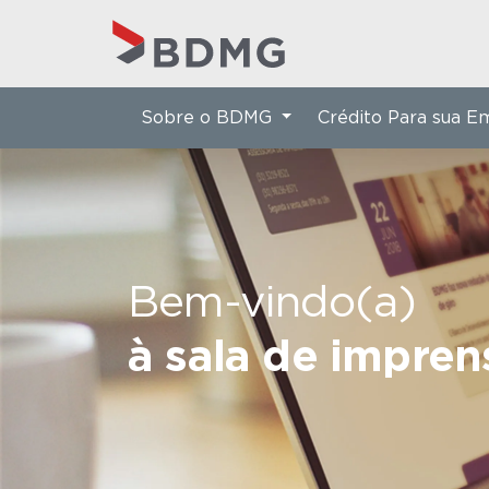
Sobre o BDMG
Crédito Para sua 
Bem-vindo(a)
à sala de impre