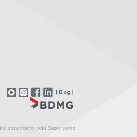
| Blog |
ite concebido pela Supersonic