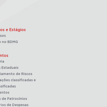
os e Estágios
sos
o no BDMG
ntos
ria
 Estaduais
iamento de Riscos
ações classificadas e
sificadas
entos
a de Patrocínios
rios de Despesas