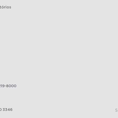
tórios
219-8000
0 3346
S