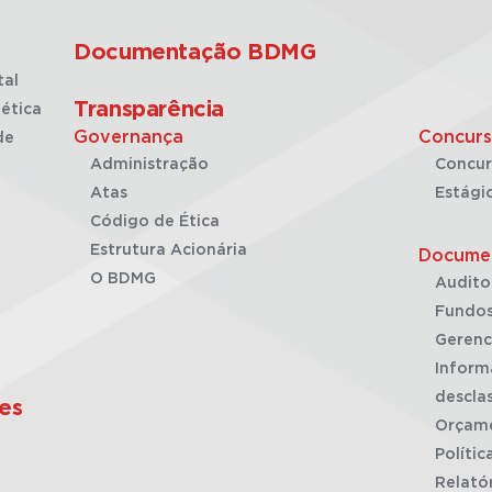
Documentação BDMG
tal
Transparência
ética
Governança
Concurs
de
Administração
Concur
Atas
Estági
Código de Ética
Estrutura Acionária
Docume
O BDMG
Audito
Fundos
Gerenc
Inform
desclas
es
Orçam
Polític
Relató