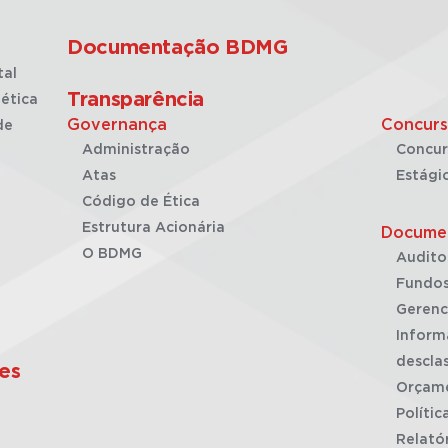
Documentação BDMG
tal
Transparência
ética
Governança
Concurs
de
Administração
Concur
Atas
Estági
Código de Ética
Estrutura Acionária
Docume
O BDMG
Audito
Fundos
Gerenc
Inform
desclas
es
Orçam
Polític
Relató