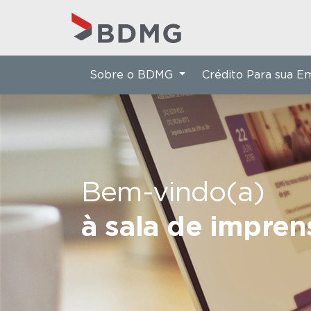
Sobre o BDMG
Crédito Para sua 
Bem-vindo(a)
à sala de impre