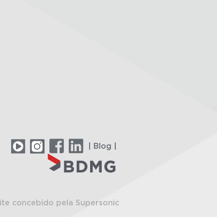
| Blog |
ite concebido pela Supersonic