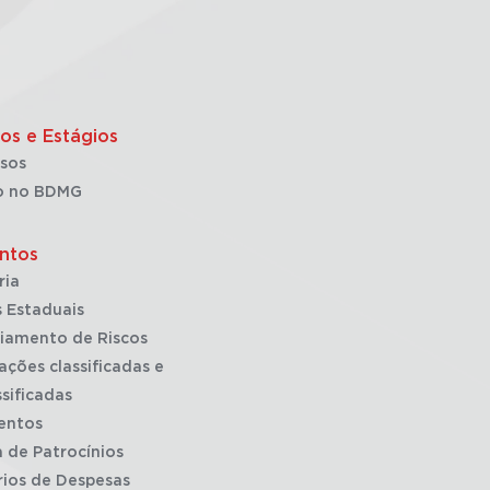
os e Estágios
sos
o no BDMG
ntos
ria
 Estaduais
iamento de Riscos
ações classificadas e
sificadas
entos
a de Patrocínios
rios de Despesas