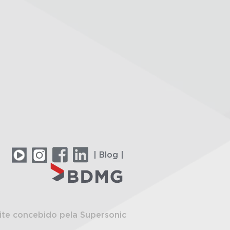
| Blog |
ite concebido pela Supersonic