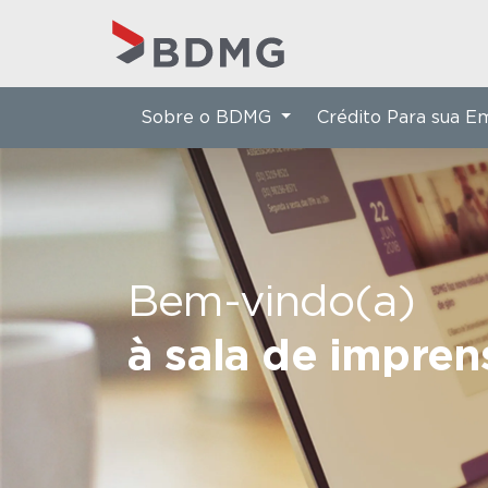
Sobre o BDMG
Crédito Para sua 
Bem-vindo(a)
à sala de impre