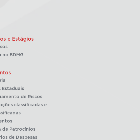
os e Estágios
sos
o no BDMG
ntos
ria
 Estaduais
iamento de Riscos
ações classificadas e
sificadas
entos
a de Patrocínios
rios de Despesas