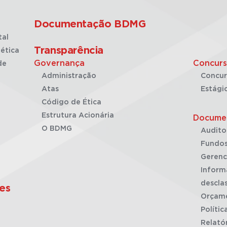
Documentação BDMG
tal
Transparência
ética
Governança
Concurs
de
Administração
Concur
Atas
Estági
Código de Ética
Estrutura Acionária
Docume
O BDMG
Audito
Fundos
Gerenc
Inform
desclas
es
Orçam
Polític
Relató