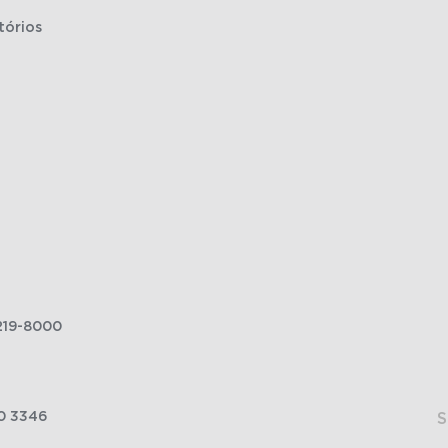
tórios
219-8000
0 3346
S