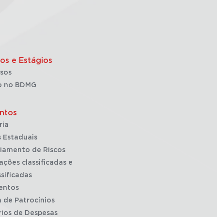
os e Estágios
sos
o no BDMG
ntos
ria
 Estaduais
iamento de Riscos
ações classificadas e
sificadas
entos
a de Patrocínios
rios de Despesas