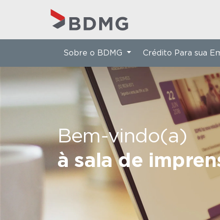
Sobre o BDMG
Crédito Para sua 
Bem-vindo(a)
à sala de impre