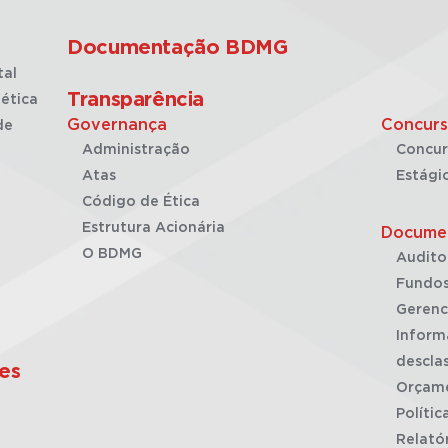
Documentação BDMG
tal
Transparência
ética
Governança
Concurs
de
Administração
Concur
Atas
Estági
Código de Ética
Estrutura Acionária
Docume
O BDMG
Audito
Fundos
Gerenc
Inform
desclas
es
Orçam
Polític
Relató