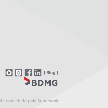
| Blog |
ite concebido pela Supersonic