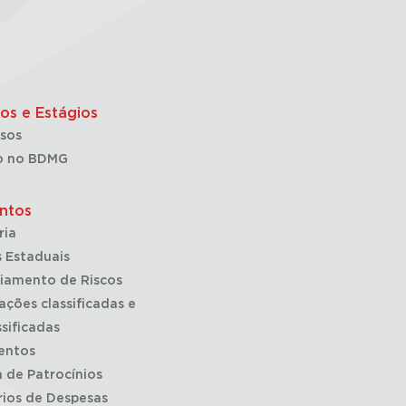
os e Estágios
sos
o no BDMG
ntos
ria
 Estaduais
iamento de Riscos
ações classificadas e
sificadas
entos
a de Patrocínios
rios de Despesas