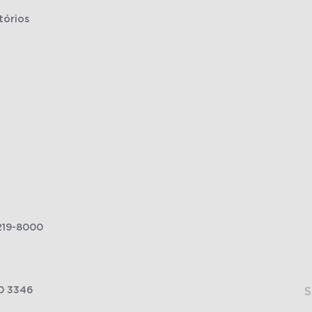
tórios
219-8000
0 3346
S