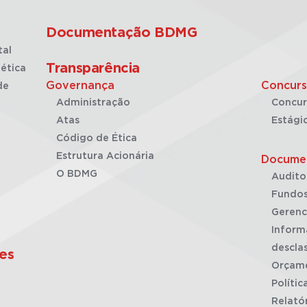
Documentação BDMG
tal
Transparência
ética
Governança
Concurs
de
Administração
Concur
Atas
Estági
Código de Ética
Estrutura Acionária
Docume
O BDMG
Audito
Fundos
Gerenc
Inform
desclas
es
Orçam
Polític
Relató