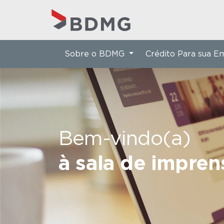
Sobre o BDMG
Crédito Para sua 
Bem-vindo(a)
à sala de impre