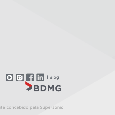
| Blog |
ite concebido pela Supersonic