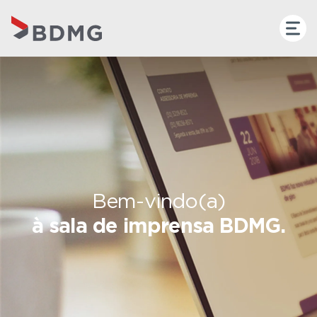
Bem-vindo(a)
à sala de imprensa BDMG.