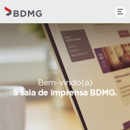
Bem-vindo(a)
à sala de imprensa BDMG.