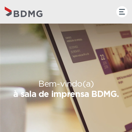
Bem-vindo(a)
à sala de imprensa BDMG.