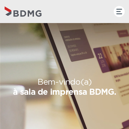
Bem-vindo(a)
à sala de imprensa BDMG.