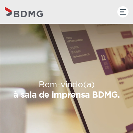
Bem-vindo(a)
à sala de imprensa BDMG.