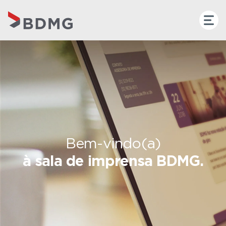
Bem-vindo(a)
à sala de imprensa BDMG.