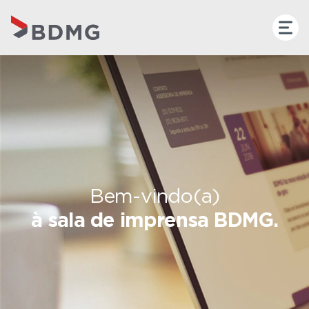
Bem-vindo(a)
à sala de imprensa BDMG.