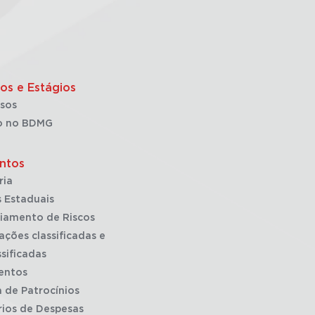
os e Estágios
sos
o no BDMG
ntos
ria
 Estaduais
iamento de Riscos
ações classificadas e
sificadas
entos
a de Patrocínios
rios de Despesas