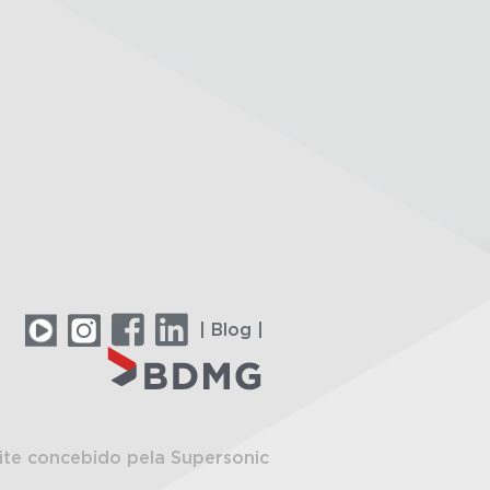
| Blog |
ite concebido pela Supersonic