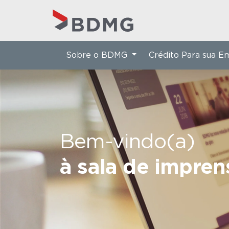
Sobre o BDMG
Crédito Para sua 
Bem-vindo(a)
à sala de impre