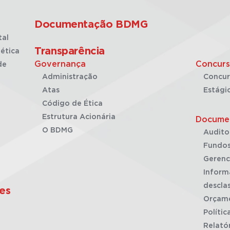
Documentação BDMG
tal
Transparência
ética
Governança
Concurs
de
Administração
Concur
Atas
Estági
Código de Ética
Estrutura Acionária
Docume
O BDMG
Audito
Fundos
Gerenc
Inform
desclas
es
Orçam
Polític
Relató