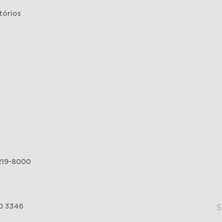
tórios
219-8000
0 3346
S