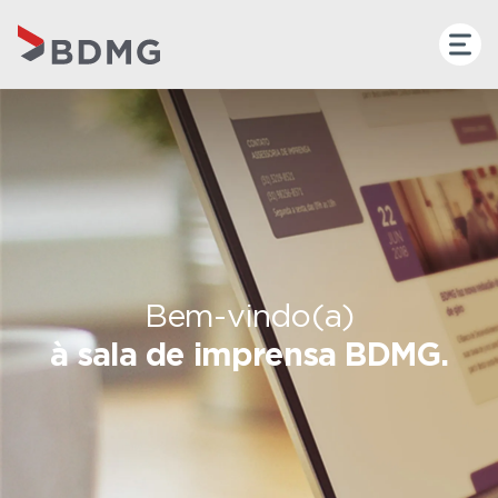
Bem-vindo(a)
à sala de imprensa BDMG.