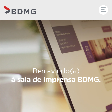
Bem-vindo(a)
à sala de imprensa BDMG.