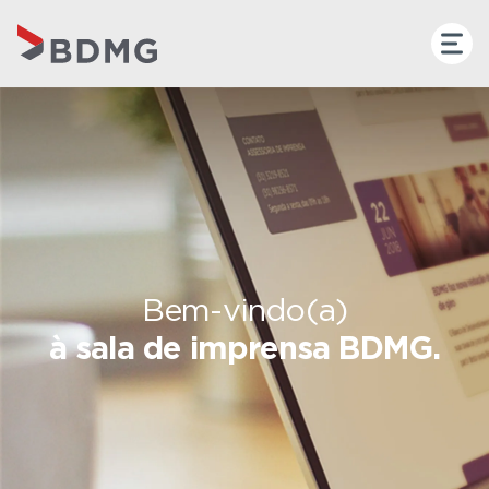
Bem-vindo(a)
à sala de imprensa BDMG.