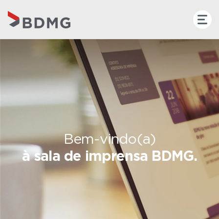
Bem-vindo(a)
à sala de imprensa BDMG.