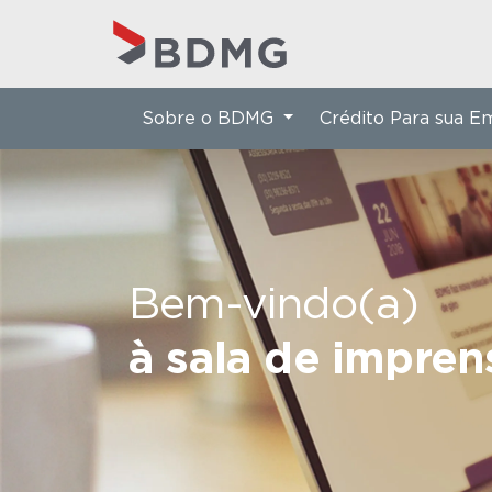
Sobre o BDMG
Crédito Para sua 
Bem-vindo(a)
à sala de impre