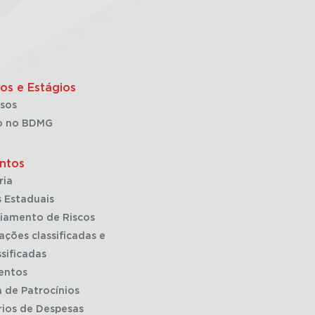
os e Estágios
sos
o no BDMG
ntos
ria
 Estaduais
iamento de Riscos
ações classificadas e
sificadas
entos
a de Patrocínios
rios de Despesas