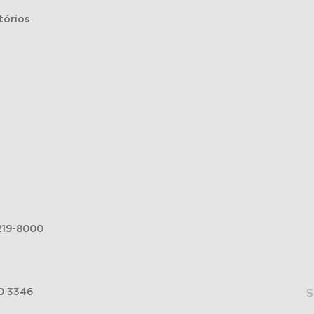
tórios
219-8000
0 3346
S