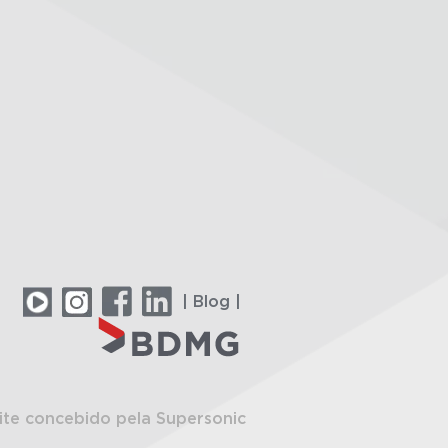
| Blog |
ite concebido pela Supersonic