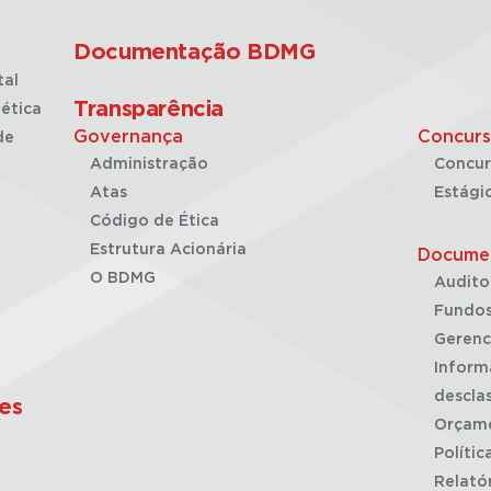
Documentação BDMG
tal
Transparência
ética
Governança
Concurs
de
Administração
Concur
Atas
Estági
Código de Ética
Estrutura Acionária
Docume
O BDMG
Audito
Fundos
Gerenc
Inform
desclas
es
Orçam
Polític
Relató