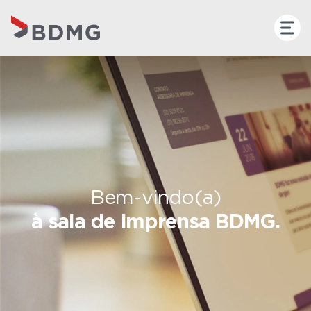
Bem-vindo(a)
à sala de imprensa BDMG.