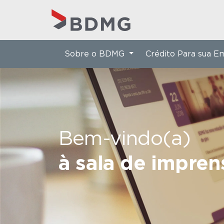
Sobre o BDMG
Crédito Para sua 
Bem-vindo(a)
à sala de impre