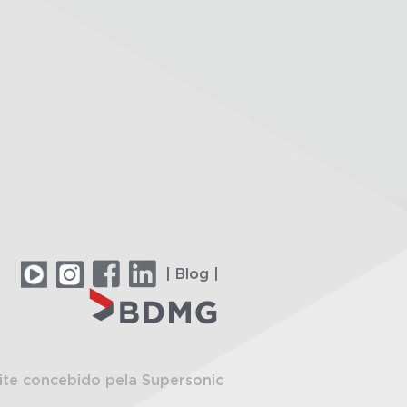
| Blog |
ite concebido pela Supersonic