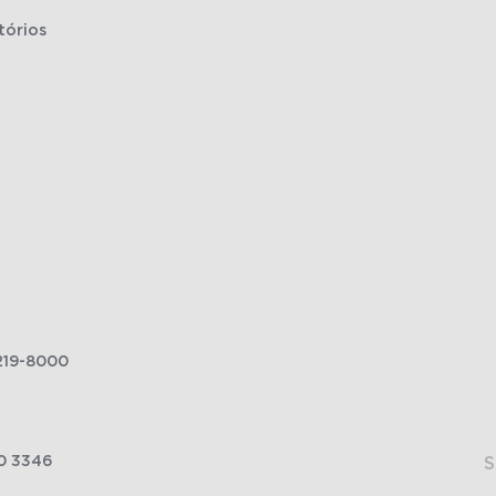
tórios
219-8000
0 3346
S