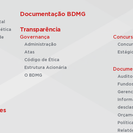
Documentação BDMG
tal
Transparência
ética
Governança
Concurs
de
Administração
Concur
Atas
Estági
Código de Ética
Estrutura Acionária
Docume
O BDMG
Audito
Fundos
Gerenc
Inform
desclas
es
Orçam
Polític
Relató