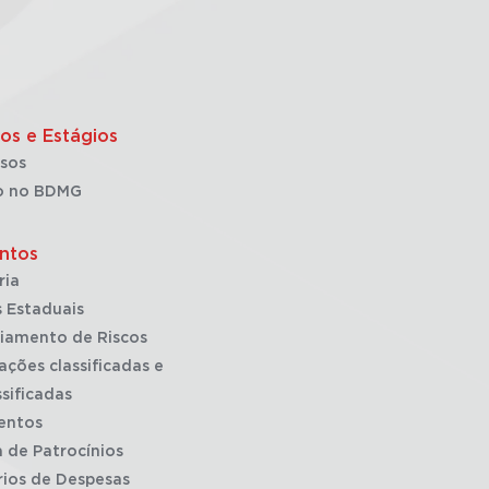
os e Estágios
sos
o no BDMG
ntos
ria
 Estaduais
iamento de Riscos
ações classificadas e
sificadas
entos
a de Patrocínios
rios de Despesas