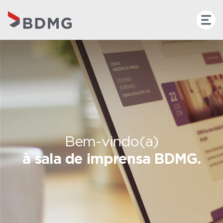
Bem-vindo(a)
à sala de imprensa BDMG.