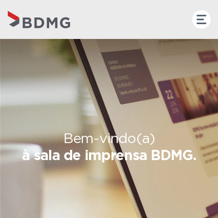
Bem-vindo(a)
à sala de imprensa BDMG.