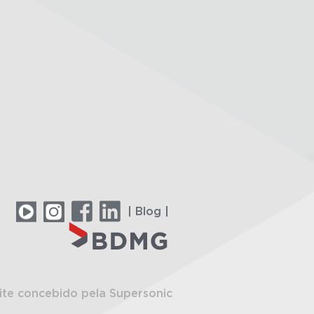
| Blog |
ite concebido pela Supersonic