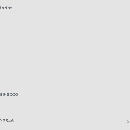
tórios
219-8000
0 3346
S