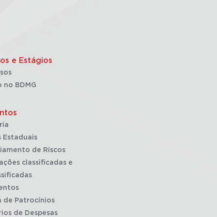
os e Estágios
sos
o no BDMG
ntos
ria
 Estaduais
iamento de Riscos
ações classificadas e
sificadas
entos
a de Patrocínios
rios de Despesas