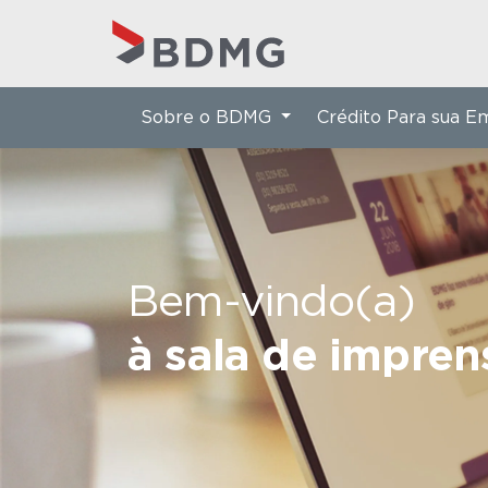
Sobre o BDMG
Crédito Para sua 
Bem-vindo(a)
à sala de impre