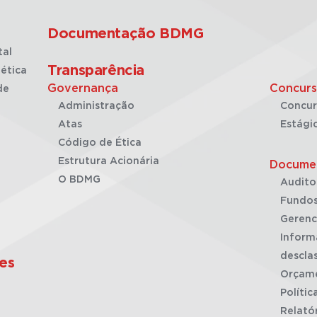
Documentação BDMG
tal
Transparência
ética
Governança
Concurs
de
Administração
Concur
Atas
Estági
Código de Ética
Estrutura Acionária
Docume
O BDMG
Audito
Fundos
Gerenc
Inform
desclas
es
Orçam
Polític
Relató