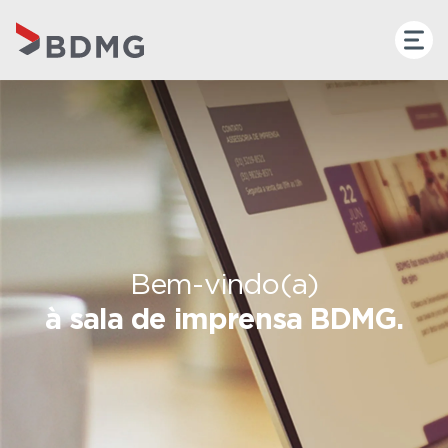
Bem-vindo(a)
à sala de imprensa BDMG.