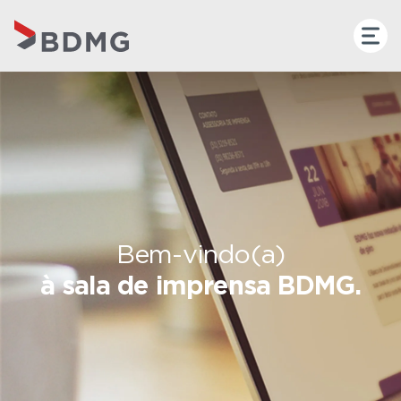
Bem-vindo(a)
à sala de imprensa BDMG.