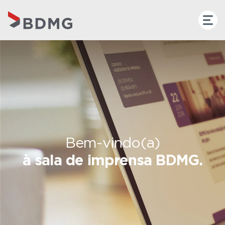
Bem-vindo(a)
à sala de imprensa BDMG.