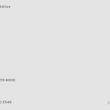
tórios
219-8000
0 3346
S