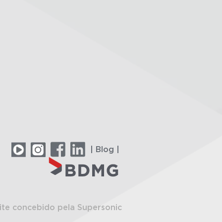
| Blog |
ite concebido pela Supersonic