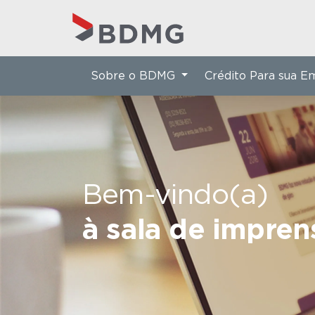
Sobre o BDMG
Crédito Para sua 
Bem-vindo(a)
à sala de impre