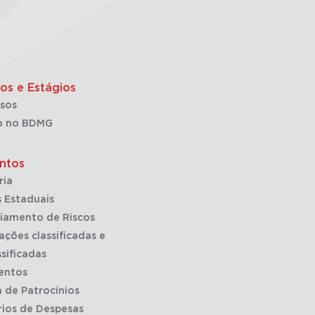
os e Estágios
sos
o no BDMG
ntos
ria
 Estaduais
iamento de Riscos
ações classificadas e
sificadas
entos
a de Patrocínios
rios de Despesas