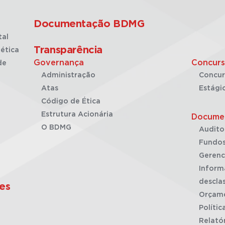
Documentação BDMG
tal
Transparência
ética
Governança
Concurs
de
Administração
Concur
Atas
Estági
Código de Ética
Estrutura Acionária
Docume
O BDMG
Audito
Fundos
Gerenc
Inform
desclas
es
Orçam
Polític
Relató