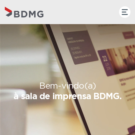
Bem-vindo(a)
à sala de imprensa BDMG.