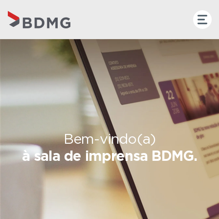
Bem-vindo(a)
à sala de imprensa BDMG.