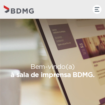
Bem-vindo(a)
à sala de imprensa BDMG.