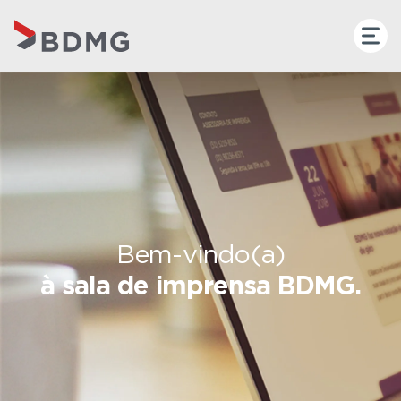
Bem-vindo(a)
à sala de imprensa BDMG.