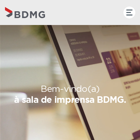
Bem-vindo(a)
à sala de imprensa BDMG.