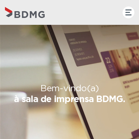
Bem-vindo(a)
à sala de imprensa BDMG.