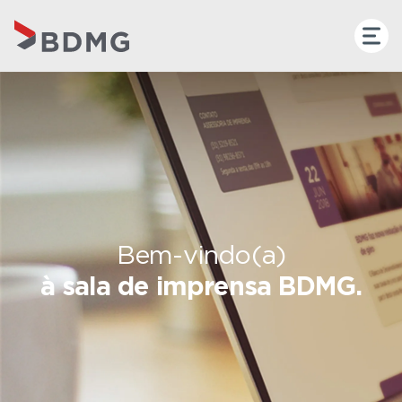
Bem-vindo(a)
à sala de imprensa BDMG.