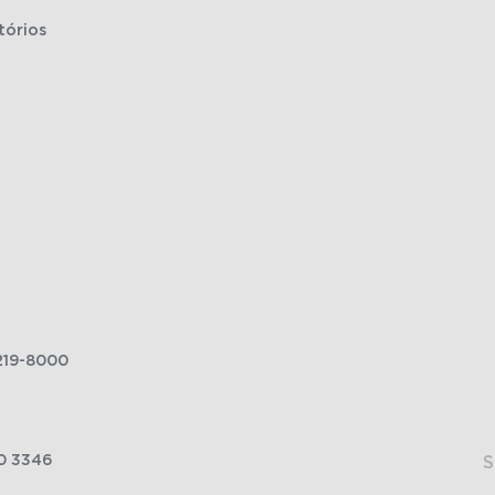
tórios
219-8000
0 3346
S