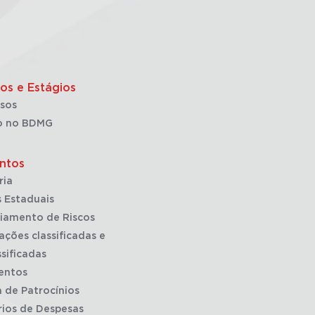
os e Estágios
sos
o no BDMG
ntos
ria
 Estaduais
iamento de Riscos
ações classificadas e
sificadas
entos
a de Patrocínios
rios de Despesas