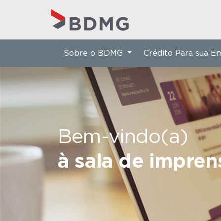
Sobre o BDMG
Crédito Para sua 
Bem-vindo(a)
à sala de impre