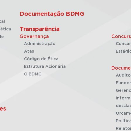
Documentação BDMG
tal
Transparência
ética
Governança
Concurs
de
Administração
Concur
Atas
Estági
Código de Ética
Estrutura Acionária
Docume
O BDMG
Audito
Fundos
Gerenc
Inform
desclas
es
Orçam
Polític
Relató