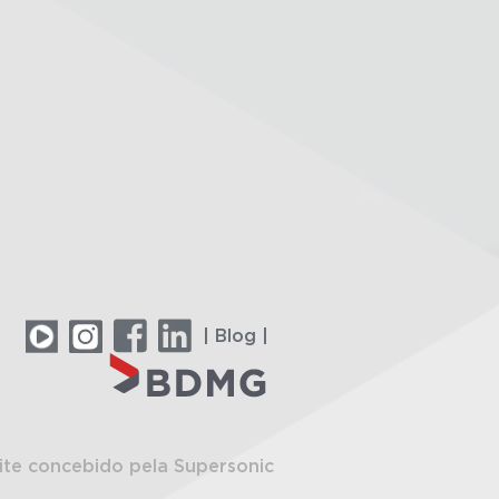
| Blog |
ite concebido pela Supersonic