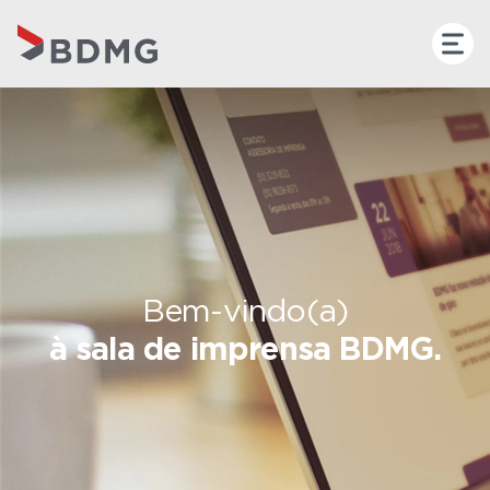
Bem-vindo(a)
à sala de imprensa BDMG.