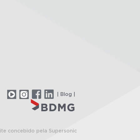
| Blog |
ite concebido pela Supersonic