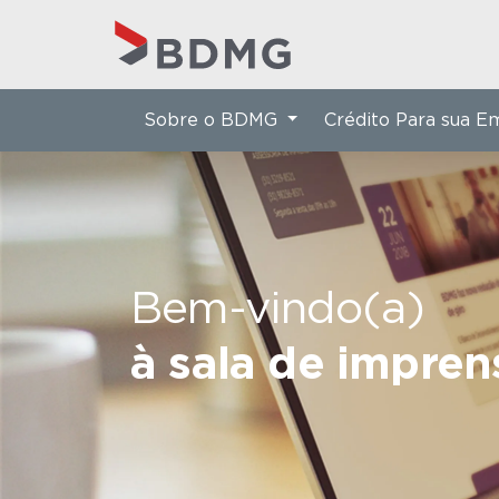
Sobre o BDMG
Crédito Para sua 
Bem-vindo(a)
à sala de impre