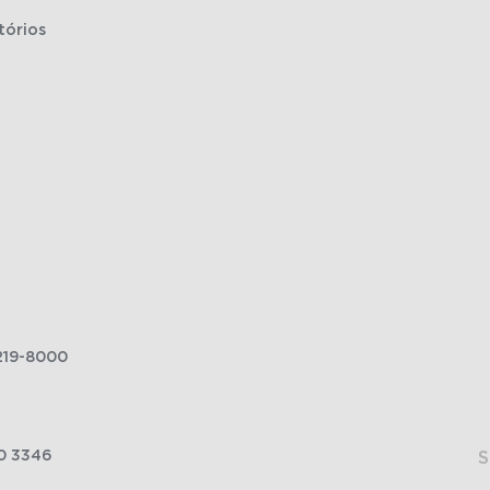
tórios
219-8000
0 3346
S