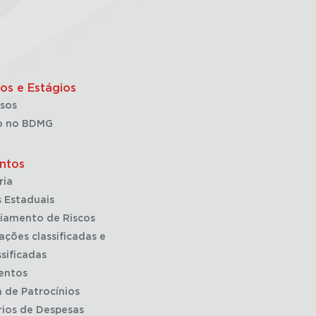
os e Estágios
sos
o no BDMG
ntos
ria
 Estaduais
iamento de Riscos
ações classificadas e
sificadas
entos
a de Patrocínios
rios de Despesas