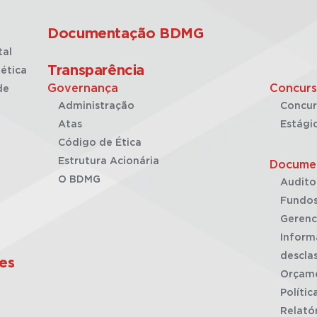
Documentação BDMG
tal
Transparência
ética
Governança
Concurs
de
Administração
Concur
Atas
Estági
Código de Ética
Estrutura Acionária
Docume
O BDMG
Audito
Fundos
Gerenc
Inform
desclas
es
Orçam
Polític
Relató