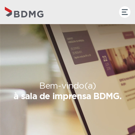
Bem-vindo(a)
à sala de imprensa BDMG.