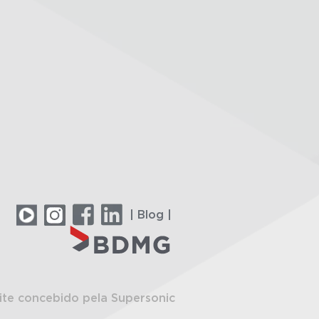
| Blog |
ite concebido pela Supersonic