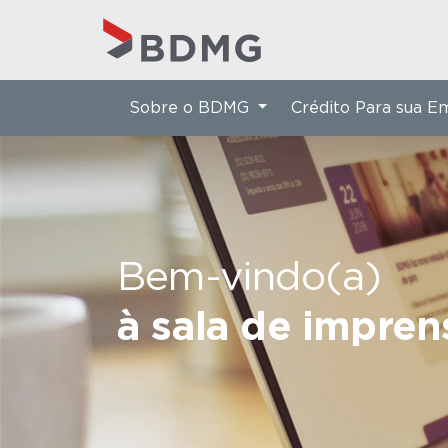
Sobre o BDMG
Crédito Para sua 
Bem-vindo(a)
à sala de impre