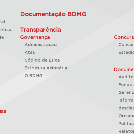
Documentação BDMG
tal
Transparência
ética
Governança
Concurs
de
Administração
Concur
Atas
Estági
Código de Ética
Estrutura Acionária
Docume
O BDMG
Audito
Fundos
Gerenc
Inform
desclas
es
Orçam
Polític
Relató