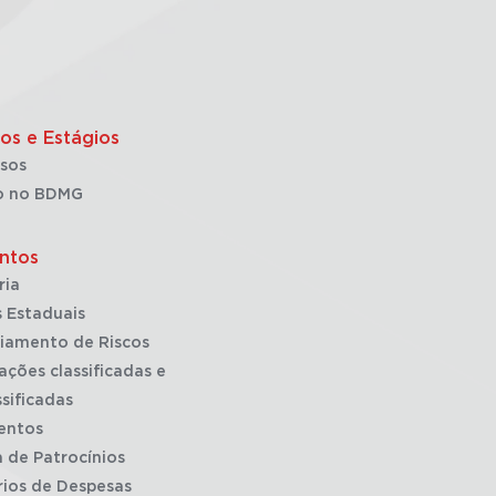
os e Estágios
sos
o no BDMG
ntos
ria
 Estaduais
iamento de Riscos
ações classificadas e
sificadas
entos
a de Patrocínios
rios de Despesas