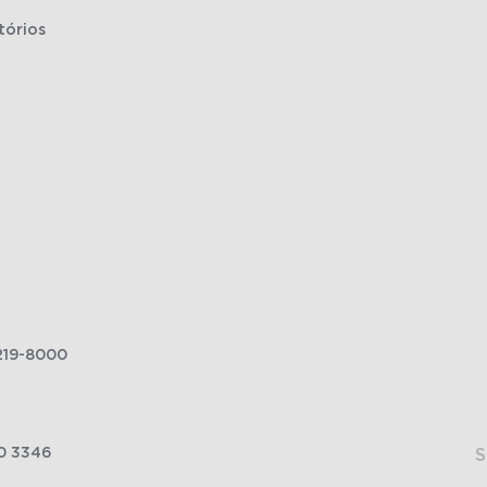
tórios
219-8000
0 3346
S