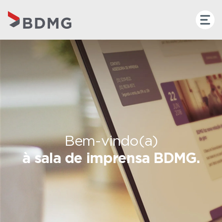
Bem-vindo(a)
à sala de imprensa BDMG.