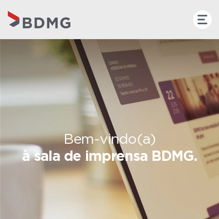
Bem-vindo(a)
à sala de imprensa BDMG.