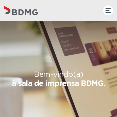
Bem-vindo(a)
à sala de imprensa BDMG.