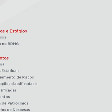
os e Estágios
sos
o no BDMG
ntos
ria
 Estaduais
iamento de Riscos
ações classificadas e
sificadas
entos
a de Patrocínios
rios de Despesas