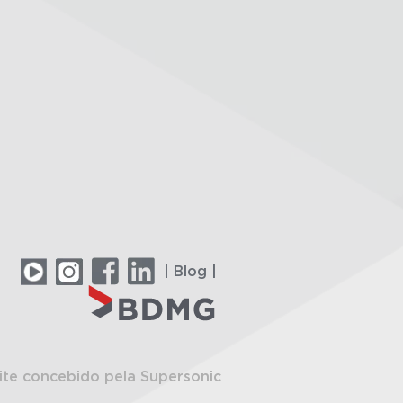
| Blog |
ite concebido pela Supersonic