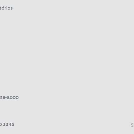
tórios
219-8000
0 3346
S