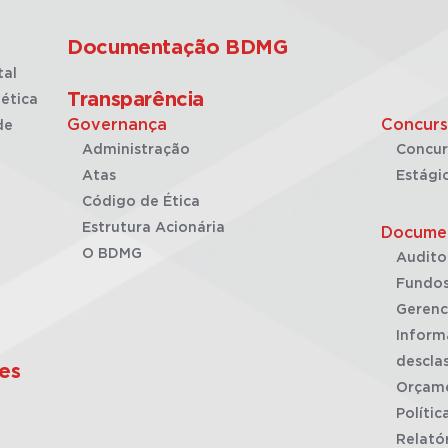
Documentação BDMG
tal
Transparência
ética
Governança
Concurs
de
Administração
Concur
Atas
Estági
Código de Ética
Estrutura Acionária
Docume
O BDMG
Audito
Fundos
Gerenc
Inform
desclas
es
Orçam
Polític
Relató