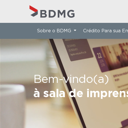
Sobre o BDMG
Crédito Para sua 
Bem-vindo(a)
à sala de impre