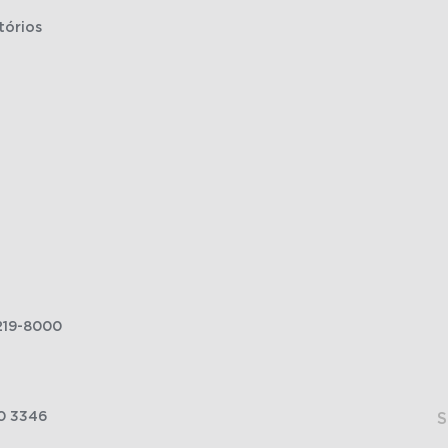
tórios
219-8000
0 3346
S