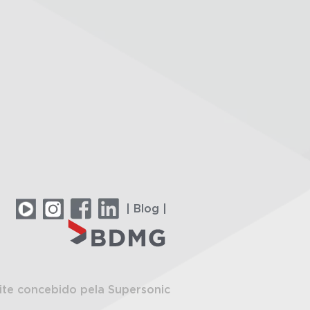
| Blog |
ite concebido pela Supersonic