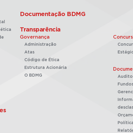
Documentação BDMG
tal
Transparência
ética
Governança
Concurs
de
Administração
Concur
Atas
Estági
Código de Ética
Estrutura Acionária
Docume
O BDMG
Audito
Fundos
Gerenc
Inform
desclas
es
Orçam
Polític
Relató