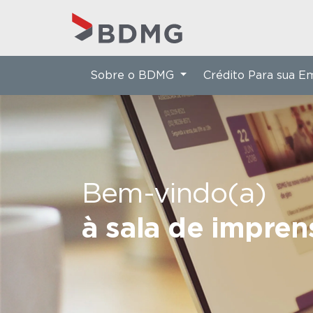
Sobre o BDMG
Crédito Para sua 
Bem-vindo(a)
à sala de impre