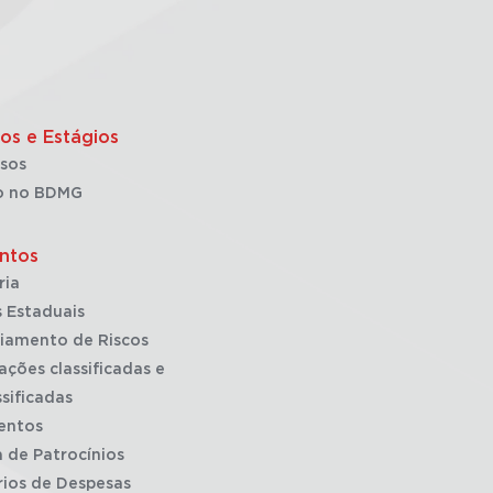
os e Estágios
sos
o no BDMG
ntos
ria
 Estaduais
iamento de Riscos
ações classificadas e
sificadas
entos
a de Patrocínios
rios de Despesas