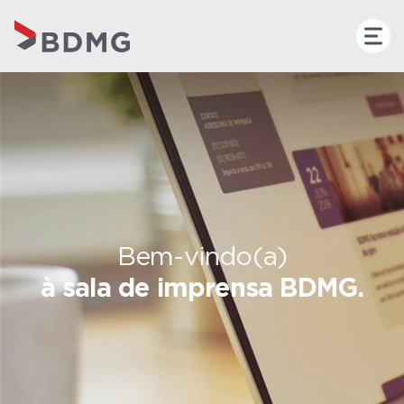
Bem-vindo(a)
à sala de imprensa BDMG.