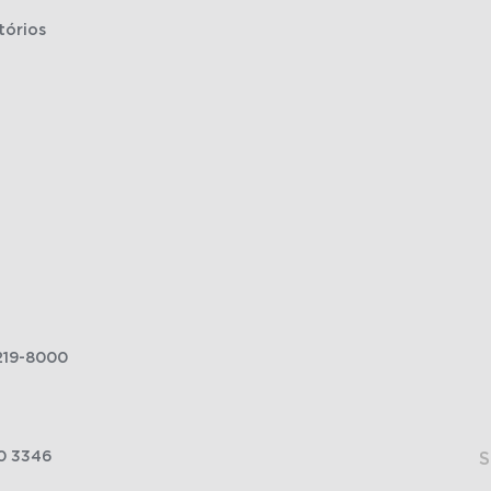
tórios
219-8000
0 3346
S