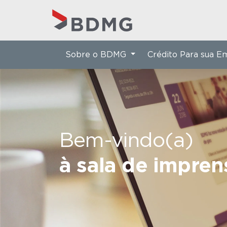
Sobre o BDMG
Crédito Para sua 
Bem-vindo(a)
à sala de impre