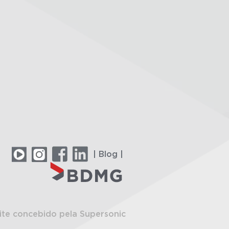
| Blog |
ite concebido pela Supersonic