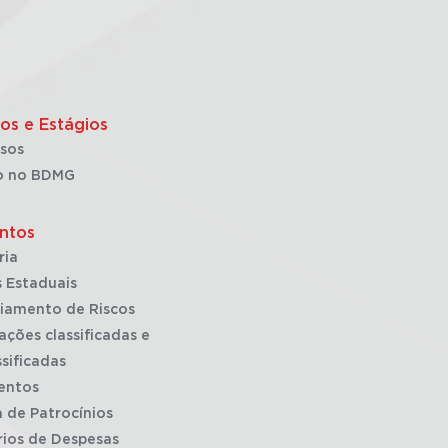
os e Estágios
sos
o no BDMG
ntos
ria
 Estaduais
iamento de Riscos
ações classificadas e
sificadas
entos
a de Patrocínios
rios de Despesas