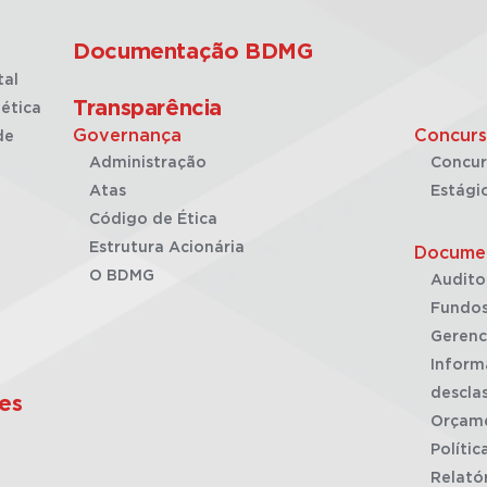
Documentação BDMG
tal
Transparência
ética
Governança
Concurs
de
Administração
Concur
Atas
Estági
Código de Ética
Estrutura Acionária
Docume
O BDMG
Audito
Fundos
Gerenc
Inform
desclas
es
Orçam
Polític
Relató